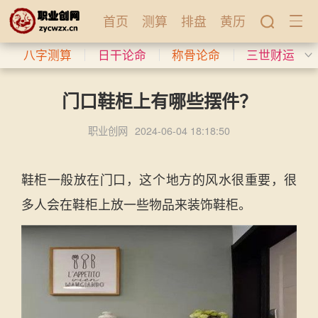
首页
测算
排盘
黄历
八字测算
日干论命
称骨论命
三世财运
门口鞋柜上有哪些摆件？
职业创网
2024-06-04 18:18:50
鞋柜一般放在门口，这个地方的风水很重要，很
多人会在鞋柜上放一些物品来装饰鞋柜。