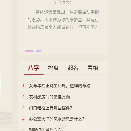
今日
运势：
整体运势呈现出一种需要主动平衡
的态势。太阳作为你的守护星，其运行
轨迹暗示着个人能量充沛，但可能因方
向分散而略显浮躁。今日，你的领导力
和创造力有被激发的机会，尤其在团队
协作中容易成为焦点，但需警惕因过度
关注自我表现而忽略他人感受，导致合
作出现微妙摩擦。外部环境可能带来一
八字
排盘
起名
看相
些计划外的变动，需要你灵活应对，而
非固执己见。心态上，建议将今日视为
1
女命年柱正财坐比肩，这样的命格是否意味着财运与人际关系难以兼顾呢？
一个‘校准日’，重点不在于大刀阔斧的开
拓，而在于巩固既有成果，并调整步
2
农村建房门的最佳方向
伐。整体而言，只要保持务实与谦逊，
3
门口鞋柜上有哪些摆件？
便能将潜在的波动转化为前进的动力。
评分68分，属于【小吉】，意味着平稳
4
办公室大门的风水禁忌是什么？
中蕴含小确幸，但需用心经营方能水到
5
别墅门的最佳方向