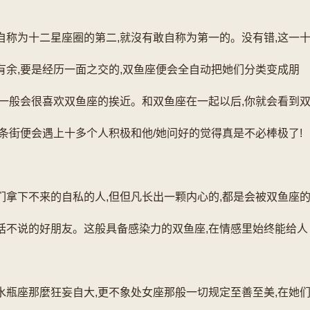
自称为十二星座圈的第二,就沒有敢自称为第一的。没有错,这一
有余,要是经历一面之交的,双鱼座便会全自动把她们分类变成朋
也一般会很喜欢双鱼座的挨近。和双鱼座在一起以后,你就会看到
一条街便会遇上十多个人积极和他/她问好的觉得真是不必棒极了!
们拿下不来的自私的人,但但凡长出一颗内心的,都是会被双鱼座
话不说的好朋友。这般具备感染力的双鱼座,在情感里始终能给人
水瓶座那麼狂妄自大,更不象处女座那般一切规定至善至美,在她