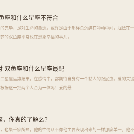
双鱼座和什么星座不符合
回的完毕，是对生命的撤透。或许是由于那样总沉醉在冲动中间，胆怯在
梦的双鱼座平常也在想象幸福的事儿，...
对 双鱼座和什么星座最配
十二星座运势結果，在感情中，都期待自身有一个黏人的跟屁虫。爱的关
根据这一把两个人合为一体吗！爱的最...
座，你真的了解么？
点，也集千家所短，他的性情从不像他主要表现出来的一样那麼单一。他