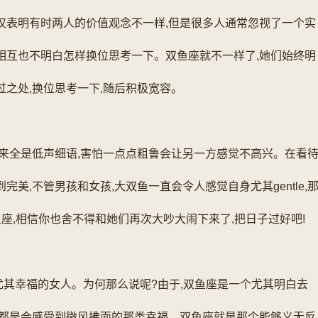
仅表明有时两人的价值观念不一样,但是很多人通常忽视了一个实
相互也不明白怎样换位思考一下。双鱼座就不一样了,她们始终明
过之处,换位思考一下,随后积极宽容。
话来全是低声细语,害怕一点点粗鲁会让另一方感觉不高兴。在看
美,不管男孩和女孩,大双鱼一直会令人感觉自身尤其gentle,
座,相信你也舍不得和她们再次大吵大闹下来了,把日子过好吧!
其幸福的女人。为何那么说呢?由于,双鱼座是一个尤其明白去
人都是会感受到微风拂面的那类幸福。双鱼座就是那个能够义无反