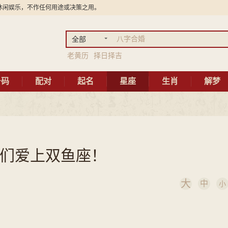
休闲娱乐，不作任何用途或决策之用。
全部
老黄历
择日择吉
号码
配对
起名
星座
生肖
解梦
们爱上双鱼座！
大
中
小