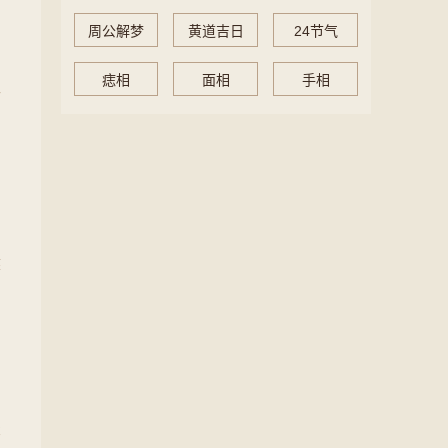
周公解梦
黄道吉日
24节气
痣相
面相
手相
一
键
不