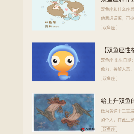
双鱼座和什么座最
他思虑谨慎，可彼
双鱼座
【双鱼座性
双鱼座 出生日期
像力、善解人意、
双鱼座
给上升双鱼
做为黄道十二宫最终
的个人，在此生是
双鱼座