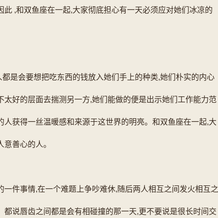
因此 ,和双鱼座在一起,大家彻底担心有一天必须应对她们冰凉的
!
人都是会要想把吃东西的钱放入她们手上的种类,她们朴实的内心
不太好的层面去揣测另一方,她们能做的便是出示她们工作能力范
的人获得一丝温暖感和来源于这世界的明亮。和双鱼座在一起,大
人意善心的人。
的一件事情,在一个难题上争吵难休,随后两人相互之间发火相互
。都说唇齿之间都是会有相碰撞的那一天,更不要说是很长时间交