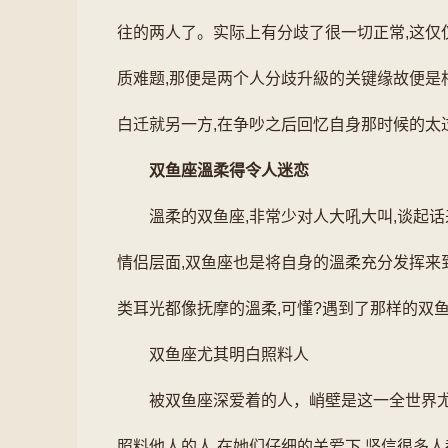
往的两人了。实际上有分歧了很一切正常,这仅
质难题,那便是两个人分歧升級的关键缘故便是
白迁就另一方,在争吵之后回忆自身那时候的太
双鱼座溫柔得令人迷恋
溫柔的双鱼座,非常少对人大吼大叫,谈起
情侣层面,双鱼座也是将自身的溫柔充分发挥来到完
类耳光都像抚摩的溫柔,可懂?遇到了那样的双鱼
双鱼座尤其明白照料人
被双鱼座深爱着的人，峭壁是这一全世界尤
照料他人的人,在她们仔细的关爱下,坚信很多