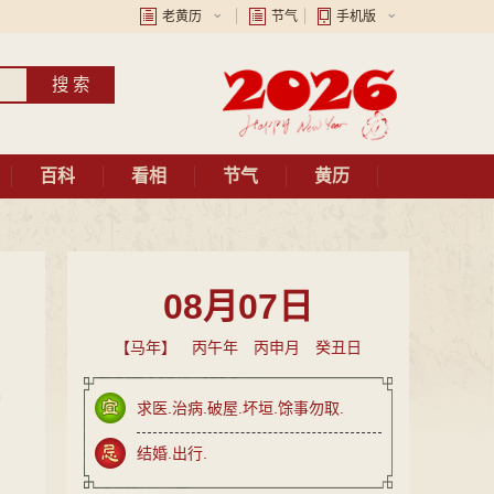
老黄历
节气
手机版
百科
看相
节气
黄历
08月07日
【马年】 丙午年 丙申月 癸丑日
求医.治病.破屋.坏垣.馀事勿取.
结婚.出行.