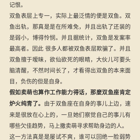
记恨。
双鱼表层上专一，实际上最泛情的便是双鱼。双
鱼出轨，那真是是在所难免，并且出轨了还装的
是弱小，博得怜悯。并且据统计，双鱼是发案率
最高者。因此 很多人都被双鱼表层欺骗了。并且
双鱼擅于暧昧，欲仙欲死的眼睛，大伙儿可要头
脑清醒，不然时间长了，才看得出双鱼的本来面
目，负伤的但是自身。
假如卖萌也算作工作能力得话，那麼双鱼座肯定
由于双鱼座在自身的事儿上边，速
炉火纯青了。
来是很放在心上的，一旦她们察觉自己的事儿有
哪些欠佳趋势，马上撒卖萌寻求帮助身边的人。
这一方法真是是屡试不爽，谁可以回绝一脸弱势